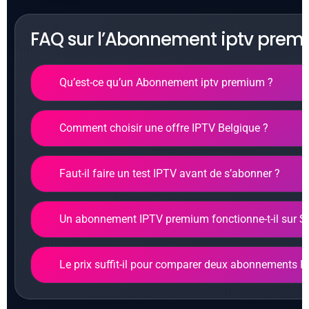
FAQ sur l’Abonnement iptv prem
Qu’est-ce qu’un Abonnement iptv premium ?
C’est une offre IPTV orientée qualité, stabilité, com
Comment choisir une offre IPTV Belgique ?
permettre une utilisation fluide sur différents appa
expérience plus fiable qu’une offre basique.
Pour choisir une offre IPTV Belgique, vérifiez la sta
Faut-il faire un test IPTV avant de s’abonner ?
la compatibilité avec votre appareil, la disponibilit
transparence des conditions.
Oui. Un test IPTV permet de vérifier la fluidité, le
Un abonnement IPTV premium fonctionne-t-il sur S
d’image, le guide TV et la compatibilité avec vot
ordinateur.
La plupart des offres sérieuses indiquent les appa
Le prix suffit-il pour comparer deux abonnements I
vérifiez si votre Smart TV, application IPTV ou boît
Non. Le prix doit être comparé avec la stabilité, le 